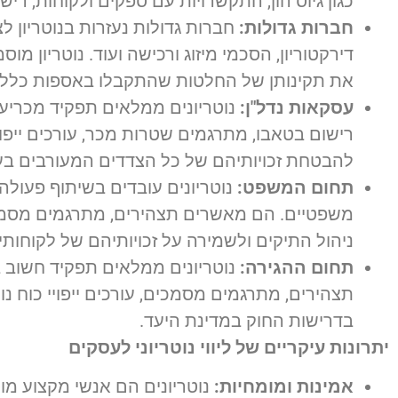
כגון גיוס הון, התקשרויות עם ספקים ולקוחות, ריש
חברות גדולות:
חברות גדולות נעזרות בנוטריון ל
דירקטוריון, הסכמי מיזוג ורכישה ועוד. נוטריון מ
את תקינותן של החלטות שהתקבלו באספות כללי
עסקאות נדל"ן:
נוטריונים ממלאים תפקיד מכריע ב
רישום בטאבו, מתרגמים שטרות מכר, עורכים ייפוי
להבטחת זכויותיהם של כל הצדדים המעורבים ב
תחום המשפט:
נוטריונים עובדים בשיתוף פעולה ה
משפטיים. הם מאשרים תצהירים, מתרגמים מסמכים מ
ניהול התיקים ולשמירה על זכויותיהם של לקוחותיה
תחום ההגירה:
נוטריונים ממלאים תפקיד חשוב ב
תצהירים, מתרגמים מסמכים, עורכים ייפויי כוח נו
בדרישות החוק במדינת היעד.
יתרונות עיקריים של ליווי נוטריוני לעסקים
אמינות ומומחיות:
נוטריונים הם אנשי מקצוע מו